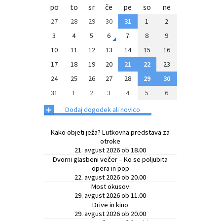
po
to
sr
če
pe
so
ne
27
28
29
30
31
1
2
3
4
5
6
7
8
9
10
11
12
13
14
15
16
17
18
19
20
21
22
23
24
25
26
27
28
29
30
31
1
2
3
4
5
6
+
Dodaj dogodek ali novico
Kako objeti ježa? Lutkovna predstava za
otroke
21. avgust 2026 ob 18.00
Dvorni glasbeni večer – Ko se poljubita
opera in pop
22. avgust 2026 ob 20.00
Most okusov
29. avgust 2026 ob 11.00
Drive in kino
29. avgust 2026 ob 20.00