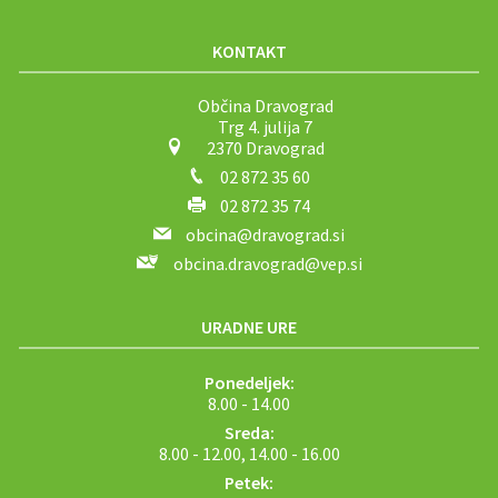
KONTAKT
Občina Dravograd
Trg 4. julija 7
2370 Dravograd
02 872 35 60
02 872 35 74
obcina@dravograd.si
obcina.dravograd@vep.si
URADNE URE
Ponedeljek:
8.00 - 14.00
Sreda:
8.00 - 12.00, 14.00 - 16.00
Petek: