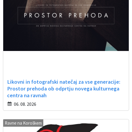
Likovni in fotografski natečaj za vse generacije:
Prostor prehoda ob odprtju novega kulturnega
centra na ravnah
06. 08. 2026
Ravne na Koroškem