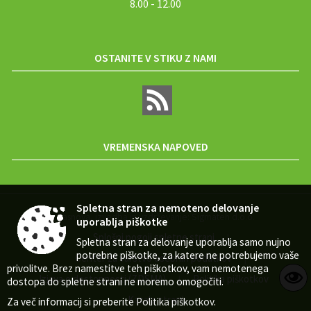
8.00 - 12.00
OSTANITE V STIKU Z NAMI
VREMENSKA NAPOVED
Spletna stran za nemoteno delovanje
Zasnova, izvedba in vzdrževanje: Sigmateh d.o.o.
uporablja piškotke
Splošni pogoji spletne strani
|
Spletna stran za delovanje uporablja samo nujno
potrebne piškotke, za katere ne potrebujemo vaše
Center za varstvo osebnih podatkov
|
privolitve. Brez namestitve teh piškotkov, vam nemotenega
Izjava o dostopnosti (ZDSMA)
Politika piškotkov
|
|
dostopa do spletne strani ne moremo omogočiti.
Kazalo strani
Za več informacij si preberite
Politika piškotkov
.