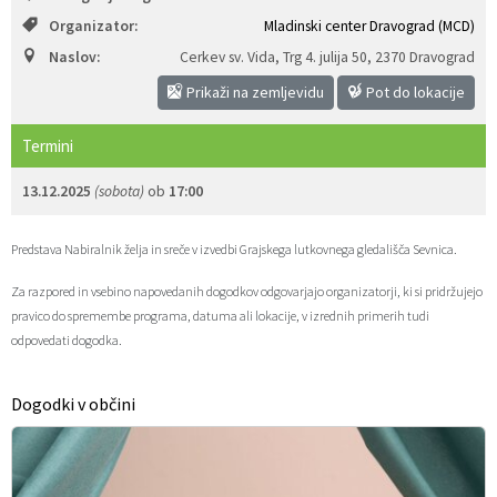
Organizator:
Mladinski center Dravograd (MCD)
Zaščita prijaviteljev
Javni razpisi in objave
Izleti in poti
Svet za preventivo in vzgojo v cestnem prometu
Naslov:
Cerkev sv. Vida, Trg 4. julija 50
,
2370 Dravograd
Katalog informacij javnega značaja
Varuhov kotiček
3D model
Sosvet Občine Dravograd in Policijske postaje Dravograd
Prikaži na zemljevidu
Pot do lokacije
Fotogalerija
Svet koroške regije
Lokalne volitve
3D predstavitev občine
Termini
13.12.2025
(sobota)
ob
17:00
Organigram
Projekti in investicije
Virtualna panorama
Predstava Nabiralnik želja in sreče v izvedbi Grajskega lutkovnega gledališča Sevnica.
Uradne ure
Strategije Občine Dravograd - Lokalni program za kulturo Občine Dravograd za obdobje 2024–2028
Za razpored in vsebino napovedanih dogodkov odgovarjajo organizatorji, ki si pridržujejo
Z mladinskim delom proti prekarnosti mladih – pilotni projekt – DRAVIT DRAVOGRAD
pravico do spremembe programa, datuma ali lokacije, v izrednih primerih tudi
odpovedati dogodka.
Celostna prometna strategija
Dogodki v občini
Lokalni program za mladino 2023 – 2028
Občinski predpisi