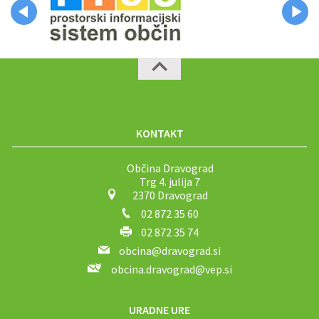
KONTAKT
Občina Dravograd
Trg 4. julija 7
2370 Dravograd
02 872 35 60
02 872 35 74
obcina@dravograd.si
obcina.dravograd@vep.si
URADNE URE