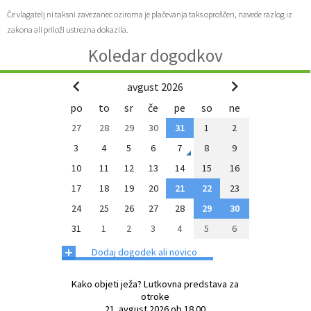
Če vlagatelj ni taksni zavezanec oziroma je plačevanja taks oproščen, navede razlog iz
zakona ali priloži ustrezna dokazila.
Koledar dogodkov
avgust 2026
po
to
sr
če
pe
so
ne
27
28
29
30
31
1
2
3
4
5
6
7
8
9
10
11
12
13
14
15
16
17
18
19
20
21
22
23
24
25
26
27
28
29
30
31
1
2
3
4
5
6
+
Dodaj dogodek ali novico
Kako objeti ježa? Lutkovna predstava za
otroke
21. avgust 2026 ob 18.00