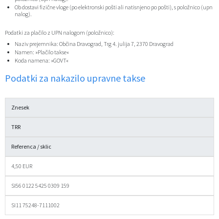
Ob dostavi fizične vloge (po elektronski pošti ali natisnjeno po pošti), s položnico (upn
Občinski časopis
nalog).
Podatki za plačilo z UPN nalogom (položnico):
Proračun občine
Naziv prejemnika: Občina Dravograd, Trg 4. julija 7, 2370 Dravograd
Namen: »Plačilo takse«
Koda namena: »GOVT«
Podatki za nakazilo upravne takse
Znesek
TRR
Referenca / sklic
4,50 EUR
SI56 0122 5425 0309 159
SI11 75248-7111002