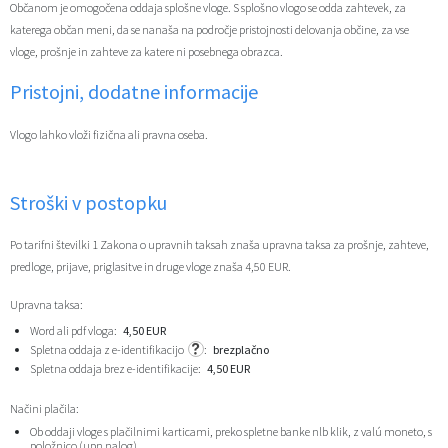
Občanom je omogočena oddaja splošne vloge. S splošno vlogo se odda zahtevek, za
Zaščita prijaviteljev
Javni razpisi in objave
Izleti in poti
Svet za preventivo in vzgojo v cestnem prometu
katerega občan meni, da se nanaša na področje pristojnosti delovanja občine, za vse
vloge, prošnje in zahteve za katere ni posebnega obrazca.
Katalog informacij javnega značaja
Varuhov kotiček
3D model
Sosvet Občine Dravograd in Policijske postaje Dravograd
Pristojni, dodatne informacije
Fotogalerija
Svet koroške regije
Lokalne volitve
3D predstavitev občine
Vlogo lahko vloži fizična ali pravna oseba.
Organigram
Projekti in investicije
Virtualna panorama
Stroški v postopku
Uradne ure
Strategije Občine Dravograd - Lokalni program za kulturo Občine Dravograd za obdobje 2024–2028
Po tarifni številki 1 Zakona o upravnih taksah znaša upravna taksa za prošnje, zahteve,
predloge, prijave, priglasitve in druge vloge znaša 4,50 EUR.
Z mladinskim delom proti prekarnosti mladih – pilotni projekt – DRAVIT DRAVOGRAD
Upravna taksa:
Celostna prometna strategija
Word ali pdf vloga:
4,50 EUR
Spletna oddaja z e-identifikacijo
:
brezplačno
Spletna oddaja brez e-identifikacije:
4,50 EUR
Lokalni program za mladino 2023 – 2028
Načini plačila:
Občinski predpisi
Ob oddaji vloge s plačilnimi karticami, preko spletne banke nlb klik, z valú moneto, s
položnico (upn nalog).