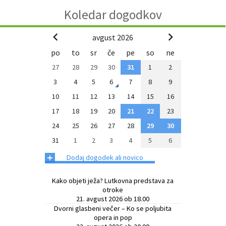
Koledar dogodkov
avgust 2026
po
to
sr
če
pe
so
ne
27
28
29
30
31
1
2
3
4
5
6
7
8
9
10
11
12
13
14
15
16
17
18
19
20
21
22
23
24
25
26
27
28
29
30
31
1
2
3
4
5
6
+
Dodaj dogodek ali novico
Kako objeti ježa? Lutkovna predstava za
otroke
21. avgust 2026 ob 18.00
Dvorni glasbeni večer – Ko se poljubita
opera in pop