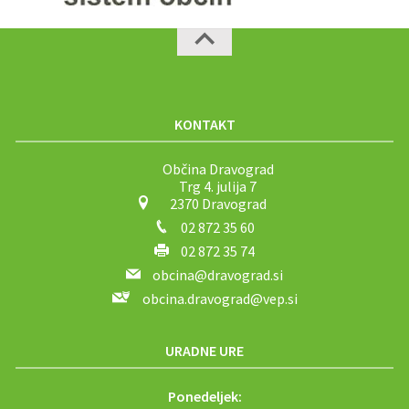
KONTAKT
Občina Dravograd
Trg 4. julija 7
2370 Dravograd
02 872 35 60
02 872 35 74
obcina@dravograd.si
obcina.dravograd@vep.si
URADNE URE
Ponedeljek: