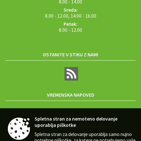
8.00 - 14.00
Sreda:
8.00 - 12.00, 14.00 - 16.00
Petek:
8.00 - 12.00
OSTANITE V STIKU Z NAMI
VREMENSKA NAPOVED
Spletna stran za nemoteno delovanje
uporablja piškotke
Zasnova, izvedba in vzdrževanje: Sigmateh d.o.o.
Spletna stran za delovanje uporablja samo nujno
Splošni pogoji spletne strani
|
potrebne piškotke, za katere ne potrebujemo vaše