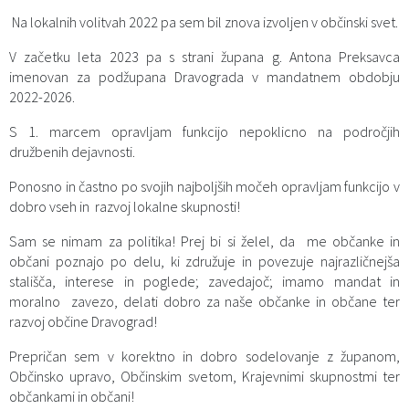
Na lokalnih volitvah 2022 pa sem bil znova izvoljen v občinski svet.
Občinski časopis
V začetku leta 2023 pa s strani župana g. Antona Preksavca
Proračun občine
imenovan za podžupana Dravograda v mandatnem obdobju
2022-2026.
S 1. marcem opravljam funkcijo nepoklicno na področjih
družbenih dejavnosti.
Ponosno in častno po svojih najboljših močeh opravljam funkcijo v
dobro vseh in razvoj lokalne skupnosti!
Sam se nimam za politika! Prej bi si želel, da me občanke in
občani poznajo po delu, ki združuje in povezuje najrazličnejša
stališča, interese in poglede; zavedajoč; imamo mandat in
moralno zavezo, delati dobro za naše občanke in občane ter
razvoj občine Dravograd!
Prepričan sem v korektno in dobro sodelovanje z županom,
Občinsko upravo, Občinskim svetom, Krajevnimi skupnostmi ter
občankami in občani!