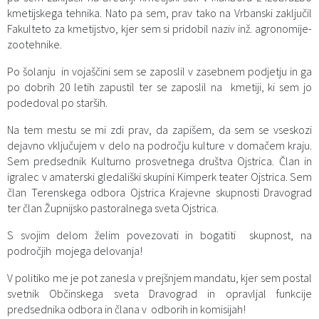
kmetijskega tehnika. Nato pa sem, prav tako na Vrbanski zaključil
Zaščita prijaviteljev
Javni razpisi in objave
Izleti in poti
Svet za preventivo in vzgojo v cestnem prometu
Fakulteto za kmetijstvo, kjer sem si pridobil naziv inž. agronomije-
zootehnike.
Katalog informacij javnega značaja
Varuhov kotiček
3D model
Sosvet Občine Dravograd in Policijske postaje Dravograd
Po šolanju in vojaščini sem se zaposlil v zasebnem podjetju in ga
po dobrih 20 letih zapustil ter se zaposlil na kmetiji, ki sem jo
Fotogalerija
Svet koroške regije
Lokalne volitve
3D predstavitev občine
podedoval po starših.
Organigram
Projekti in investicije
Virtualna panorama
Na tem mestu se mi zdi prav, da zapišem, da sem se vseskozi
dejavno vključujem v delo na področju kulture v domačem kraju.
Sem predsednik Kulturno prosvetnega društva Ojstrica. Član in
Uradne ure
Strategije Občine Dravograd - Lokalni program za kulturo Občine Dravograd za obdobje 2024–2028
igralec v amaterski gledališki skupini Kimperk teater Ojstrica. Sem
član Terenskega odbora Ojstrica Krajevne skupnosti Dravograd
Z mladinskim delom proti prekarnosti mladih – pilotni projekt – DRAVIT DRAVOGRAD
ter član Župnijsko pastoralnega sveta Ojstrica.
Celostna prometna strategija
S svojim delom želim povezovati in bogatiti skupnost, na
področjih mojega delovanja!
Lokalni program za mladino 2023 – 2028
V politiko me je pot zanesla v prejšnjem mandatu, kjer sem postal
svetnik Občinskega sveta Dravograd in opravljal funkcije
Občinski predpisi
predsednika odbora in člana v odborih in komisijah!