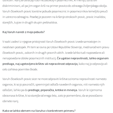
ustrezen. Nanj se obračajo tudi nezadovoljni posamezniki, ki menijo, da so bili
diskriminirani, ali pa jim organ krši na primer pravico do zdravega življenjskega okolja.
Varuh človekovih pravic tovrstne pobude posameznic in posameznikov temeljito preuči
in ustrezno odreagira. Posebej je pozoren na kršenje otrokovih pravic, pravic invalidov,
starejših, tujcev in drugih skupin prebivalstva.
Kaj Varuh naredi z mojo pobudo?
V vsaki zadevi iz njegove pristojnosti Varuh človekovih pravic izvede samostojen in
neodvisen postopek. Pri tem se ravna po Ustavi Republike Slovenije, mednarodnem pravu
človekovih pravic, zakonih in drugih pravnih aktih. Izvede lahko tudi napovedane ali
nenapovedane obiske posameznih institucij
. Če ugotovi nepravilnosti, lahko organom
predlaga, naj ugotovljeno kršitev ali nepravilnost odpravijo,
kako naj jo odpravijo ali
celo zahteva povrnitev škode.
Varuh človekovih pravic sicer ne more odpraviti kršitve oziroma nepravilnosti namesto
organov, ki so jo povzročili, spreminjati odločb navedenih organov, niti namesto njih
odločati, lahko pa da
predloge, priporočila, kritike in mnenja
. Varuh le izjemoma
obravnava kršitve, ki so starejše od enega leta, zato je pomembno, da se pravočasno
obrnete nanj.
Kako se lahko obrnem na Varuha v konkretnem primeru?