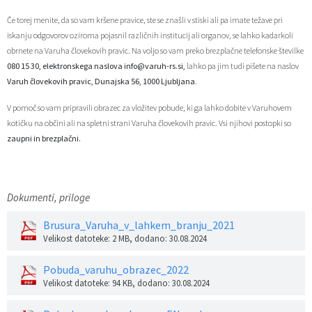
Če torej menite, da so vam kršene pravice, ste se znašli v stiski ali pa imate težave pri
iskanju odgovorov oziroma pojasnil različnih institucij ali organov, se lahko kadarkoli
obrnete na Varuha človekovih pravic. Na voljo so vam preko brezplačne telefonske številke
080 15 30, elektronskega naslova
info@varuh-rs.si
,
lahko pa jim tudi pišete na naslov
Varuh človekovih pravic, Dunajska 56, 1000 Ljubljana
.
V pomoč so vam pripravili obrazec za vložitev pobude, ki ga lahko dobite v Varuhovem
kotičku na občini ali na spletni strani Varuha človekovih pravic. Vsi njihovi postopki so
zaupni in brezplačni.
Dokumenti, priloge
Brusura_Varuha_v_lahkem_branju_2021
Velikost datoteke: 2 MB
, dodano: 30.08.2024
Pobuda_varuhu_obrazec_2022
Velikost datoteke: 94 KB
, dodano: 30.08.2024