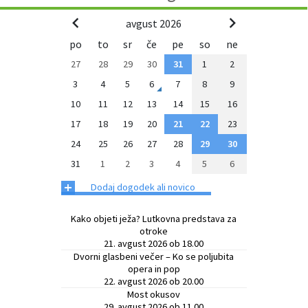
avgust 2026
po
to
sr
če
pe
so
ne
27
28
29
30
31
1
2
3
4
5
6
7
8
9
10
11
12
13
14
15
16
17
18
19
20
21
22
23
24
25
26
27
28
29
30
31
1
2
3
4
5
6
+
Dodaj dogodek ali novico
Kako objeti ježa? Lutkovna predstava za
otroke
21. avgust 2026 ob 18.00
Dvorni glasbeni večer – Ko se poljubita
opera in pop
22. avgust 2026 ob 20.00
Most okusov
29. avgust 2026 ob 11.00