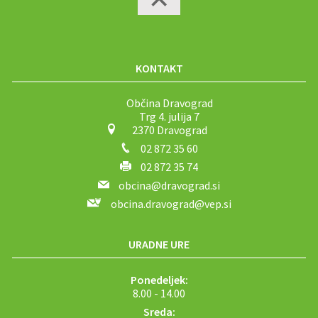
KONTAKT
Občina Dravograd
Trg 4. julija 7
2370 Dravograd
02 872 35 60
02 872 35 74
obcina@dravograd.si
obcina.dravograd@vep.si
URADNE URE
Ponedeljek:
8.00 - 14.00
Sreda: