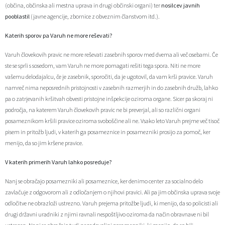
(občina, občinska ali mestna uprava in drugi občinski organi) ter
nosilcev javnih
Občinski časopis
pooblastil
(javne agencije, zbornice z obveznim članstvom itd.).
Katerih sporov pa Varuh ne more reševati?
Proračun občine
Varuh človekovih pravic ne more reševati zasebnih sporov med dvema ali več osebami. Če
ste se sprli s sosedom, vam Varuh ne more pomagati rešiti tega spora. Niti ne more
vašemu delodajalcu, če je zasebnik, sporočiti, da je ugotovil, da vam krši pravice. Varuh
namreč nima neposrednih pristojnosti v zasebnih razmerjih in do zasebnih družb, lahko
pa o zatrjevanih kršitvah obvesti pristojne inšpekcije oziroma organe. Sicer pa skoraj ni
področja, na katerem Varuh človekovih pravic ne bi preverjal, ali so različni organi
posameznikom kršili pravice oziroma svoboščine ali ne. Vsako leto Varuh prejme več tisoč
pisem in pritožb ljudi, v katerih ga posameznice in posamezniki prosijo za pomoč, ker
menijo, da so jim kršene pravice.
V katerih primerih Varuh lahko posreduje?
Nanj se obračajo posamezniki ali posameznice, ker denimo center za socialno delo
zavlačuje z odgovorom ali z odločanjem o njihovi pravici. Ali pa jim občinska uprava svoje
odločitve ne obrazloži ustrezno. Varuh prejema pritožbe ljudi, ki menijo, da so policisti ali
drugi državni uradniki z njimi ravnali nespoštljivo oziroma da način obravnave ni bil