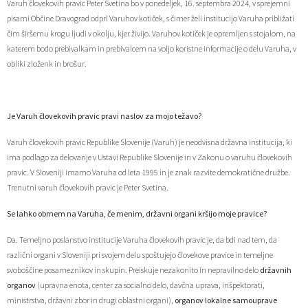
Varuh človekovih pravic Peter Svetina bo v ponedeljek, 16. septembra 2024, v sprejemni
Zaščita prijaviteljev
Javni razpisi in objave
Izleti in poti
Svet za preventivo in vzgojo v cestnem prometu
pisarni Občine Dravograd odprl Varuhov kotiček, s čimer želi institucijo Varuha približati
čim širšemu krogu ljudi v okolju, kjer živijo. Varuhov kotiček je opremljen s stojalom, na
katerem bodo prebivalkam in prebivalcem na voljo koristne informacije o delu Varuha, v
Katalog informacij javnega značaja
Varuhov kotiček
3D model
Sosvet Občine Dravograd in Policijske postaje Dravograd
obliki zloženk in brošur.
Fotogalerija
Svet koroške regije
Lokalne volitve
3D predstavitev občine
Je Varuh človekovih pravic pravi naslov za mojo težavo?
Organigram
Projekti in investicije
Virtualna panorama
Varuh človekovih pravic Republike Slovenije (Varuh) je neodvisna državna institucija, ki
Uradne ure
Strategije Občine Dravograd - Lokalni program za kulturo Občine Dravograd za obdobje 2024–2028
ima podlago za delovanje v Ustavi Republike Slovenije in v Zakonu o varuhu človekovih
pravic. V Sloveniji imamo Varuha od leta 1995 in je znak razvite demokratične družbe.
Trenutni varuh človekovih pravic je Peter Svetina.
Z mladinskim delom proti prekarnosti mladih – pilotni projekt – DRAVIT DRAVOGRAD
Se lahko obrnem na Varuha, če menim, državni organi kršijo moje pravice?
Celostna prometna strategija
Da. Temeljno poslanstvo institucije Varuha človekovih pravic je, da bdi nad tem, da
različni organi v Sloveniji pri svojem delu spoštujejo človekove pravice in temeljne
Lokalni program za mladino 2023 – 2028
svoboščine posameznikov in skupin. Preiskuje nezakonito in nepravilno delo
državnih
organov
(upravna enota, center za socialno delo, davčna uprava, inšpektorati,
Občinski predpisi
ministrstva, državni zbor in drugi oblastni organi),
organov lokalne samouprave