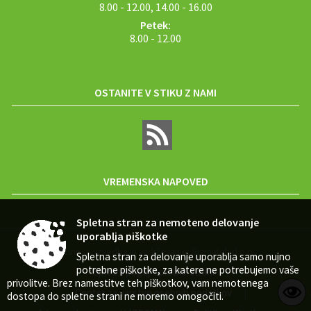
8.00 - 12.00, 14.00 - 16.00
Petek:
8.00 - 12.00
OSTANITE V STIKU Z NAMI
VREMENSKA NAPOVED
Spletna stran za nemoteno delovanje
uporablja piškotke
Zasnova, izvedba in vzdrževanje: Sigmateh d.o.o.
Spletna stran za delovanje uporablja samo nujno
potrebne piškotke, za katere ne potrebujemo vaše
Splošni pogoji spletne strani
|
privolitve. Brez namestitve teh piškotkov, vam nemotenega
Center za varstvo osebnih podatkov
|
dostopa do spletne strani ne moremo omogočiti.